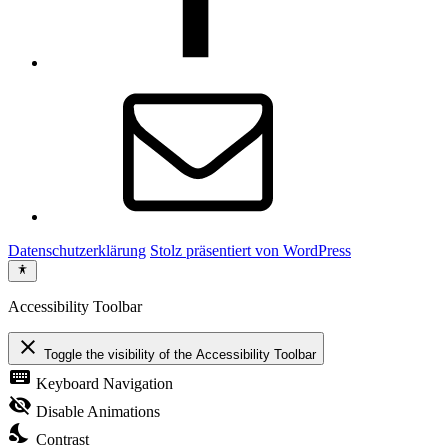
E-
Mail
Datenschutzerklärung
Stolz präsentiert von WordPress
Accessibility Toolbar
close
Toggle the visibility of the Accessibility Toolbar
keyboard
Keyboard Navigation
visibility_off
Disable Animations
nights_stay
Contrast