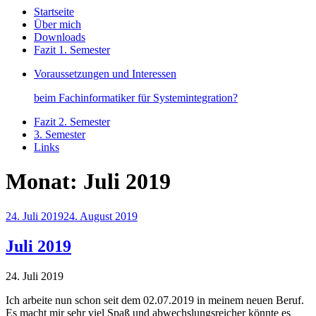
Startseite
Über mich
Downloads
Fazit 1. Semester
Voraussetzungen und Interessen
beim Fachinformatiker für Systemintegration?
Fazit 2. Semester
3. Semester
Links
Monat:
Juli 2019
Veröffentlicht
24. Juli 2019
24. August 2019
am
Juli 2019
24. Juli 2019
Ich arbeite nun schon seit dem 02.07.2019 in meinem neuen Beruf.
Es macht mir sehr viel Spaß und abwechslungsreicher könnte es